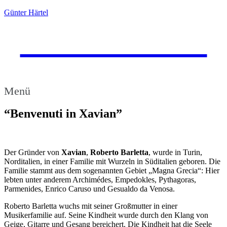
Günter Härtel
Günter Härtel
Handelsvertretung & Vertrieb
Menü
“Benvenuti in Xavian”
Der Gründer von
Xavian
,
Roberto Barletta
, wurde in Turin,
Norditalien, in einer Familie mit Wurzeln in Süditalien geboren. Die
Familie stammt aus dem sogenannten Gebiet „Magna Grecia“: Hier
lebten unter anderem Archimédes, Empedokles, Pythagoras,
Parmenides, Enrico Caruso und Gesualdo da Venosa.
Roberto Barletta wuchs mit seiner Großmutter in einer
Musikerfamilie auf. Seine Kindheit wurde durch den Klang von
Geige, Gitarre und Gesang bereichert. Die Kindheit hat die Seele