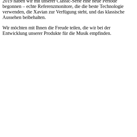
2019 haben wir mit unserer Classic-Serie eine neue Periode
begonnen – echte Referenzmonitore, die die beste Technologie
verwenden, die Xavian zur Verfügung steht, und das klassische
Aussehen beibehalten.
Wir möchten mit Ihnen die Freude teilen, die wir bei der
Entwicklung unserer Produkte für die Musik empfinden.
Lieber Fachhändler,
seit über 30 Jahren sehe ich mich als Partner und Dienstleister für
den UE-Fachhandel.
Leistungsfähige Produkte zu einem vernünftigen Preis-Leistungs
Verhältnis sind für den beratenden Fachhandel heute wichtiger als je
zuvor.
Mit meiner Beratungskompetenz möchte ich Sie bei der Suche nach
geeigneten Produkten unterstützen und würde mich freuen, wenn
ich Sie für die eine oder andere von mir vertretene Marke begeistern
könnte.