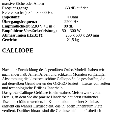
massive Eiche oder Ahorn
Frequenzgang:
(-3 dB auf der
Referenzachse): 35 – 30000 Hz
Impedanz:
4 Ohm
Übergangsfrequenz:
2500 Hz
Empfindlichkeit (2,83 V / 1 m):
88 dB
Empfohlene Verstärkerleistung:
50 – 300 W.
Abmessungen (HxBxT):
236 x 600 x 290 mm
Gewicht:
21,5 kg
CALLIOPE
Nach der Entwicklung des legendären Orfeo-Modells haben wir
nach anderthalb Jahren Arbeit und achtzehn Monaten sorgfältiger
Abstimmung die klassisch schöne Calliope-Säule geschaffen, die
auf denselben Grundwerten der ORFEO basiert – Luxus von außen
und technologische Brillanz Innerhalb.
Das große Calliope-Gehäuse ist ein wahres Meisterwerk voller
Details, in dem Sie die präzise Handarbeit äußerst erfahrener
Tischler schätzen werden. In Kombination mit einer Steinbasis
entsteht ein wahres Luxusobjekt, das in jedem Innenraum Platz
verdient. Darüber hinaus sind die Gehäuse nicht nur ästhetisch