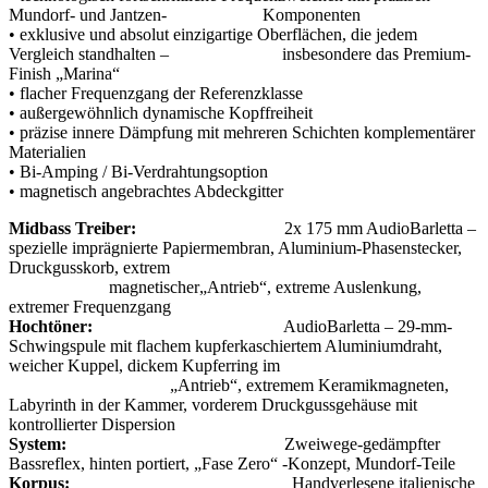
Mundorf- und Jantzen- Komponenten
• exklusive und absolut einzigartige Oberflächen, die jedem
Vergleich standhalten – insbesondere das Premium-
Finish „Marina“
• flacher Frequenzgang der Referenzklasse
• außergewöhnlich dynamische Kopffreiheit
• präzise innere Dämpfung mit mehreren Schichten komplementärer
Materialien
• Bi-Amping / Bi-Verdrahtungsoption
• magnetisch angebrachtes Abdeckgitter
Midbass Treiber:
2x 175 mm AudioBarletta –
spezielle imprägnierte Papiermembran, Aluminium-Phasenstecker,
Druckgusskorb, extrem
magnetischer„Antrieb“, extreme Auslenkung,
extremer Frequenzgang
Hochtöner:
AudioBarletta – 29-mm-
Schwingspule mit flachem kupferkaschiertem Aluminiumdraht,
weicher Kuppel, dickem Kupferring im
„Antrieb“, extremem Keramikmagneten,
Labyrinth in der Kammer, vorderem Druckgussgehäuse mit
kontrollierter Dispersion
System:
Zweiwege-gedämpfter
Bassreflex, hinten portiert, „Fase Zero“ -Konzept, Mundorf-Teile
Korpus:
Handverlesene italienische