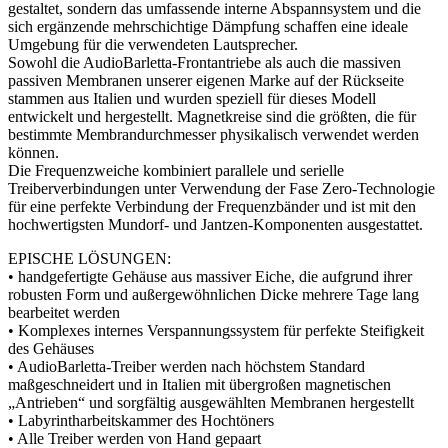
gestaltet, sondern das umfassende interne Abspannsystem und die
sich ergänzende mehrschichtige Dämpfung schaffen eine ideale
Umgebung für die verwendeten Lautsprecher.
Sowohl die AudioBarletta-Frontantriebe als auch die massiven
passiven Membranen unserer eigenen Marke auf der Rückseite
stammen aus Italien und wurden speziell für dieses Modell
entwickelt und hergestellt. Magnetkreise sind die größten, die für
bestimmte Membrandurchmesser physikalisch verwendet werden
können.
Die Frequenzweiche kombiniert parallele und serielle
Treiberverbindungen unter Verwendung der Fase Zero-Technologie
für eine perfekte Verbindung der Frequenzbänder und ist mit den
hochwertigsten Mundorf- und Jantzen-Komponenten ausgestattet.
EPISCHE LÖSUNGEN:
• handgefertigte Gehäuse aus massiver Eiche, die aufgrund ihrer
robusten Form und außergewöhnlichen Dicke mehrere Tage lang
bearbeitet werden
• Komplexes internes Verspannungssystem für perfekte Steifigkeit
des Gehäuses
• AudioBarletta-Treiber werden nach höchstem Standard
maßgeschneidert und in Italien mit übergroßen magnetischen
„Antrieben“ und sorgfältig ausgewählten Membranen hergestellt
• Labyrintharbeitskammer des Hochtöners
• Alle Treiber werden von Hand gepaart