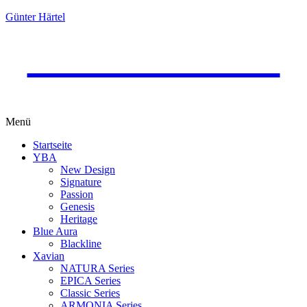
Günter Härtel
Günter Härtel
Handelsvertretung & Vertrieb
Menü
Startseite
YBA
New Design
Signature
Passion
Genesis
Heritage
Blue Aura
Blackline
Xavian
NATURA Series
EPICA Series
Classic Series
ARMONIA Series