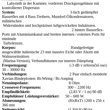
Labyrinth in der Kammer, vorderem Druckgussgehäuse mit
kontrollierter Dispersion
System:
3-fach gedämpfter
Bassreflex mit 4 Bass-Treibern, Mundorf-Ölkondensatoren,
militärischen
Widerständen und hochpräzisen luftgewickelten Induktoren.
2 hintere Bassreflex-
Ports mit Aluminiumkanal und breiten internen / externen Ports für
minimale
Turbolenzen.
Korpus:
Handgefertigte
ausgewählte italienische 23 mm massive Eiche oder Ahorn mit
Walnusseinsätzen
(Marina-Version), Verbundbitumen zur inneren Dämpfung
Frequenzgang:
(-3 dB v referenční ose):
30 – 30000 Hz
Verbindungen:
2 Paar einfach montierte
Xavian-Bindepfosten: Bi-Wiring / Bi-Amping
Nennimpedanz:
8 Ohm
Crossover-Frequenzen:
300 – 2200 Hz
Empfindlichkeit:
(2,83 V / 1 m) 90 dB
Empfohlener Leistungsverstärker:
50 – 600 W.
Abmessungen
: (HxBxT) 1200 x 256 x
366 mm
Nettogewicht:
(1 Stück) 80 kg