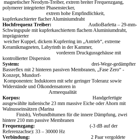
magnetischer Neodym-Treiber, extrem breiter Frequenzgang,
polymerer integrierter Phasenstecker,
extrem hohe Empfindlichkeit,
kupferkaschierter flacher Aluminiumdraht
Hochfrequenz Treiber:
AudioBarletta – 29-mm-
Schwingspule mit kupferkaschiertem flachem Aluminiumdraht,
imprägnierter
weicher Kuppel, dickem Kupferring im „Antrieb“, extreme
Keramikmagneten, Labyrinth in der Kammer,
vorderem Druckgussgehäuse mit
kontrollierter Dispersion
System:
drei-Wege-gedämpfter
Bassreflex mit 2 hinteren passiven Membranen, „Fase Zero“ -
Konzept, Mundorf-
Komponenten: Induktoren mit sehr geringer Toleranz sowie
Widerstände und Ölkondensatoren in
Armeequalität
Korpus:
Handgefertigte
ausgewählte italienische 23 mm massive Eiche oder Ahorn mit
Walnusseinsätzen (Marina
Finish), Verbundbitumen für die innere Dämpfung, zwei
hintere 210 mm passive Membranen
Frequenzgang:
(-3 dB auf der
Referenzachse): 33 – 30000 Hz
Verbindung:
2 Paar vergoldete