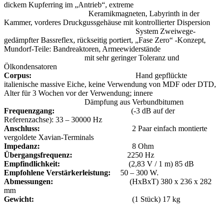
dickem Kupferring im „Antrieb“, extreme
Keramikmagneten, Labyrinth in der
Kammer, vorderes Druckgussgehäuse mit kontrollierter Dispersion
System Zweiwege-
gedämpfter Bassreflex, rückseitig portiert, „Fase Zero“ -Konzept,
Mundorf-Teile: Bandreaktoren, Armeewiderstände
mit sehr geringer Toleranz und
Ölkondensatoren
Corpus:
Hand gepflückte
italienische massive Eiche, keine Verwendung von MDF oder DTD,
Alter für 3 Wochen vor der Verwendung; innere
Dämpfung aus Verbundbitumen
Frequenzgang:
(-3 dB auf der
Referenzachse): 33 – 30000 Hz
Anschluss:
2 Paar einfach montierte
vergoldete Xavian-Terminals
Impedanz:
8 Ohm
Übergangsfrequenz:
2250 Hz
Empfindlichkeit:
(2,83 V / 1 m) 85 dB
Empfohlene Verstärkerleistung:
50 – 300 W.
Abmessungen:
(HxBxT) 380 x 236 x 282
mm
Gewicht:
(1 Stück) 17 kg