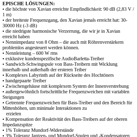
EPISCHE LÖSUNGEN:
• die höchste von Xavian erreichte Empfindlichkeit: 90 dB (2,83 V /
1 m)
• der breiteste Frequenzgang, den Xavian jemals erreicht hat: 30-
30000 Hz (-3 dB)
• die niedrigste harmonische Verzerrung, die wir je in Xavian
erreicht haben
• Nennimpedanz von 8 Ohm – die auch mit Röhrenverstärkern
problemlos angesteuert werden können.
• Nennleistung – 600 W rms
• exklusive kundenspezifische AudioBarletta-Treiber
• Sandwich-Schwingspule von Bass-Treibern mit Wicklung
innerhalb und außerhalb der ersteren Teiber
• Komplexes Labyrinth auf der Rückseite des Hochtöners
• handgepaarte Treiber
• Zwischengehäuse mit komplexem System der Innenverstrebung
• außergewöhnlich fortschrittliche Frequenzweichen mit variablen
Steigungen
• Getrennte Frequenzweichen für Bass-Treiber und den Bereich für
Mittenhöhen, um minimale Interaktionen zu
erzielen
• Kompensation der Reaktivität des Bass-Treibers auf der oberen
Impedanzspitze
• 1% Toleranz Mundorf-Widerstände
• 3% Toleranz Jantzen- und Mundorf-Spulen und -Kondensatoren