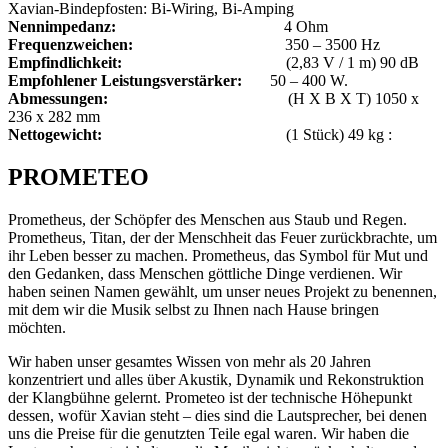
Xavian-Bindepfosten: Bi-Wiring, Bi-Amping
Nennimpedanz:
4 Ohm
Frequenzweichen:
350 – 3500 Hz
Empfindlichkeit:
(2,83 V / 1 m) 90 dB
Empfohlener Leistungsverstärker:
50 – 400 W.
Abmessungen:
(H X B X T) 1050 x
236 x 282 mm
Nettogewicht:
(1 Stück) 49 kg :
PROMETEO
Prometheus, der Schöpfer des Menschen aus Staub und Regen.
Prometheus, Titan, der der Menschheit das Feuer zurückbrachte, um
ihr Leben besser zu machen. Prometheus, das Symbol für Mut und
den Gedanken, dass Menschen göttliche Dinge verdienen. Wir
haben seinen Namen gewählt, um unser neues Projekt zu benennen,
mit dem wir die Musik selbst zu Ihnen nach Hause bringen
möchten.
Wir haben unser gesamtes Wissen von mehr als 20 Jahren
konzentriert und alles über Akustik, Dynamik und Rekonstruktion
der Klangbühne gelernt. Prometeo ist der technische Höhepunkt
dessen, wofür Xavian steht – dies sind die Lautsprecher, bei denen
uns die Preise für die genutzten Teile egal waren. Wir haben die