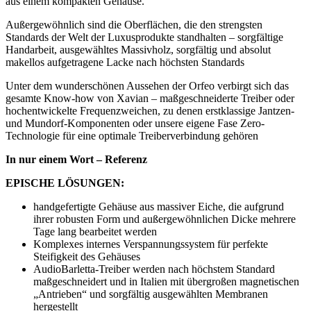
aus einem kompakten Gehäuse.
Außergewöhnlich sind die Oberflächen, die den strengsten
Standards der Welt der Luxusprodukte standhalten – sorgfältige
Handarbeit, ausgewähltes Massivholz, sorgfältig und absolut
makellos aufgetragene Lacke nach höchsten Standards
Unter dem wunderschönen Aussehen der Orfeo verbirgt sich das
gesamte Know-how von Xavian – maßgeschneiderte Treiber oder
hochentwickelte Frequenzweichen, zu denen erstklassige Jantzen-
und Mundorf-Komponenten oder unsere eigene Fase Zero-
Technologie für eine optimale Treiberverbindung gehören
In nur einem Wort – Referenz
EPISCHE LÖSUNGEN:
handgefertigte Gehäuse aus massiver Eiche, die aufgrund
ihrer robusten Form und außergewöhnlichen Dicke mehrere
Tage lang bearbeitet werden
Komplexes internes Verspannungssystem für perfekte
Steifigkeit des Gehäuses
AudioBarletta-Treiber werden nach höchstem Standard
maßgeschneidert und in Italien mit übergroßen magnetischen
„Antrieben“ und sorgfältig ausgewählten Membranen
hergestellt