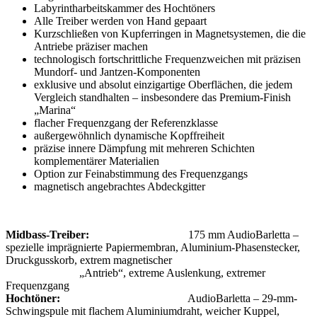
Labyrintharbeitskammer des Hochtöners
Alle Treiber werden von Hand gepaart
Kurzschließen von Kupferringen in Magnetsystemen, die die
Antriebe präziser machen
technologisch fortschrittliche Frequenzweichen mit präzisen
Mundorf- und Jantzen-Komponenten
exklusive und absolut einzigartige Oberflächen, die jedem
Vergleich standhalten – insbesondere das Premium-Finish
„Marina“
flacher Frequenzgang der Referenzklasse
außergewöhnlich dynamische Kopffreiheit
präzise innere Dämpfung mit mehreren Schichten
komplementärer Materialien
Option zur Feinabstimmung des Frequenzgangs
magnetisch angebrachtes Abdeckgitter
Midbass-Treiber:
175 mm AudioBarletta –
spezielle imprägnierte Papiermembran, Aluminium-Phasenstecker,
Druckgusskorb, extrem magnetischer
„Antrieb“, extreme Auslenkung, extremer
Frequenzgang
Hochtöner:
AudioBarletta – 29-mm-
Schwingspule mit flachem Aluminiumdraht, weicher Kuppel,