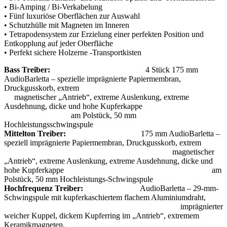
• Bi-Amping / Bi-Verkabelung
• Fünf luxuriöse Oberflächen zur Auswahl
• Schutzhülle mit Magneten im Inneren
• Tetrapodensystem zur Erzielung einer perfekten Position und
Entkopplung auf jeder Oberfläche
• Perfekt sichere Holzerne -Transportkisten
Bass Treiber:
4 Stück 175 mm
AudioBarletta – spezielle imprägnierte Papiermembran,
Druckgusskorb, extrem
magnetischer „Antrieb“, extreme Auslenkung, extreme
Ausdehnung, dicke und hohe Kupferkappe
am Polstück, 50 mm
Hochleistungsschwingspule
Mittelton Treiber:
175 mm AudioBarletta –
speziell imprägnierte Papiermembran, Druckgusskorb, extrem
magnetischer
„Antrieb“, extreme Auslenkung, extreme Ausdehnung, dicke und
hohe Kupferkappe am
Polstück, 50 mm Hochleistungs-Schwingspule
Hochfrequenz Treiber:
AudioBarletta – 29-mm-
Schwingspule mit kupferkaschiertem flachem Aluminiumdraht,
imprägnierter
weicher Kuppel, dickem Kupferring im „Antrieb“, extremem
Keramikmagneten,