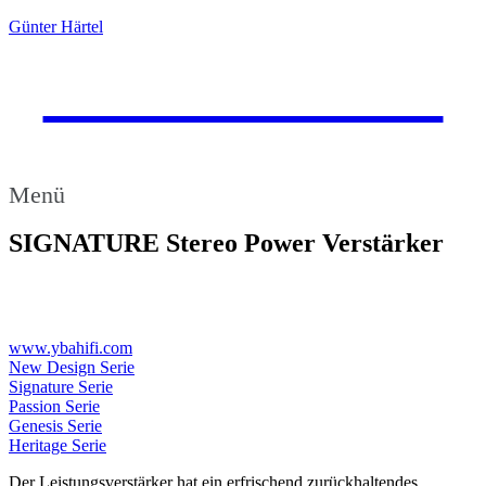
Günter Härtel
Günter Härtel
Handelsvertretung & Vertrieb
Menü
SIGNATURE Stereo Power Verstärker
www.ybahifi.com
New Design Serie
Signature Serie
Passion Serie
Genesis Serie
Heritage Serie
Der Leistungsverstärker hat ein erfrischend zurückhaltendes