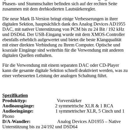
Phasen- und Stummschalter befinden sich auf der rechten Seite
zusammen mit dem drehkodierten Lautstärkeregler.
Die neue Mark II-Version bringt einige Verbesserungen in ihrer
digitalen Sektion, hauptsächlich dank des Analog Devices AD1955
DAC, mit nativer Unterstützung von PCM bis zu 24 Bit / 192 kHz
und DSD64. Der USB-Eingang wurde mit dem XMOS-Controller
ebenfalls erheblich aufgewertet und bietet die beste Klangqualität
mit einer direkten Verbindung zu Ihrem Computer. Optische und
koaxiale Eingänge sind weiterhin für die Verwendung mit anderen
digitalen Quellen enthalten.
Für die Verwendung mit einem separaten DAC oder CD-Player
kann die gesamte digitale Sektion schnell deaktiviert werden, was zu
einer verbesserten Leistung der analogen Schaltung führt.
Spezifikation
Produkttyp:
Vorverstärker
Audioausgänge:
2 symmetrische XLR & 1 RCA
Audioeingänge:
1 symmetrischer XLR, 5 Cinch und 1
Phono
D/A-Wandler:
Analog Devices AD1955 – Native
Unterstützung bis zu 24/192 und DSD64