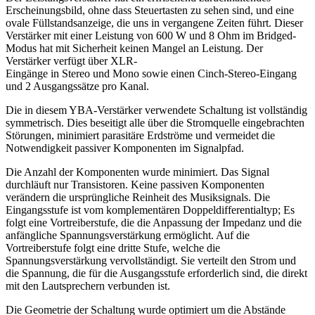
Erscheinungsbild, ohne dass Steuertasten zu sehen sind, und eine
ovale Füllstandsanzeige, die uns in vergangene Zeiten führt. Dieser
Verstärker mit einer Leistung von 600 W und 8 Ohm im Bridged-
Modus hat mit Sicherheit keinen Mangel an Leistung. Der
Verstärker verfügt über XLR-
Eingänge in Stereo und Mono sowie einen Cinch-Stereo-Eingang
und 2 Ausgangssätze pro Kanal.
Die in diesem YBA-Verstärker verwendete Schaltung ist vollständig
symmetrisch. Dies beseitigt alle über die Stromquelle eingebrachten
Störungen, minimiert parasitäre Erdströme und vermeidet die
Notwendigkeit passiver Komponenten im Signalpfad.
Die Anzahl der Komponenten wurde minimiert. Das Signal
durchläuft nur Transistoren. Keine passiven Komponenten
verändern die ursprüngliche Reinheit des Musiksignals. Die
Eingangsstufe ist vom komplementären Doppeldifferentialtyp; Es
folgt eine Vortreiberstufe, die die Anpassung der Impedanz und die
anfängliche Spannungsverstärkung ermöglicht. Auf die
Vortreiberstufe folgt eine dritte Stufe, welche die
Spannungsverstärkung vervollständigt. Sie verteilt den Strom und
die Spannung, die für die Ausgangsstufe erforderlich sind, die direkt
mit den Lautsprechern verbunden ist.
Die Geometrie der Schaltung wurde optimiert um die Abstände