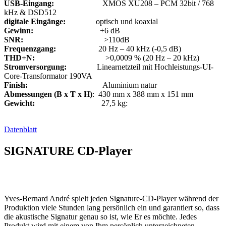
USB-Eingang:
XMOS XU208 – PCM 32bit / 768
kHz & DSD512
digitale Eingänge:
optisch und koaxial
Gewinn:
+6 dB
SNR:
>110dB
Frequenzgang:
20 Hz – 40 kHz (-0,5 dB)
THD+N:
>0,0009 % (20 Hz – 20 kHz)
S
tromversorgung:
Linearnetzteil mit Hochleistungs-UI-
Core-Transformator 190VA
Finish:
Aluminium natur
Abmessungen (B x T x H)
: 430 mm x 388 mm x 151 mm
Gewicht:
27,5 kg:
Datenblatt
SIGNATURE CD-Player
Yves-Bernard André spielt jeden Signature-CD-Player während der
Produktion viele Stunden lang persönlich ein und garantiert so, dass
die akustische Signatur genau so ist, wie Er es möchte. Jedes
Produkt wird mit einem von Ihm persönlich unterzeichneten