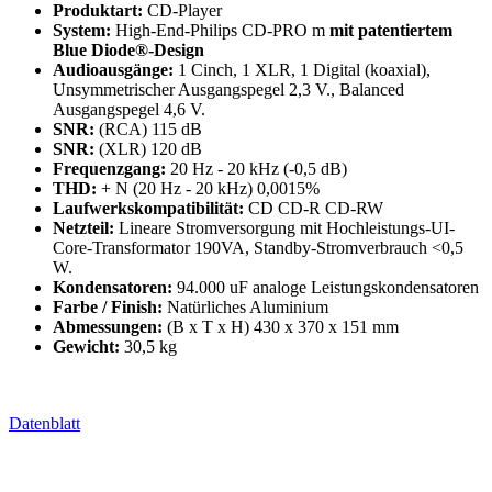
Produktart:
CD-Player
System:
High-End-Philips CD-PRO m
mit patentiertem
Blue Diode®-Design
Audioausgänge:
1 Cinch, 1 XLR, 1 Digital (koaxial),
Unsymmetrischer Ausgangspegel 2,3 V., Balanced
Ausgangspegel 4,6 V.
SNR:
(RCA) 115 dB
SNR:
(XLR) 120 dB
Frequenzgang:
20 Hz - 20 kHz (-0,5 dB)
THD:
+ N (20 Hz - 20 kHz) 0,0015%
Laufwerkskompatibilität:
CD CD-R CD-RW
Netzteil:
Lineare Stromversorgung mit Hochleistungs-UI-
Core-Transformator 190VA, Standby-Stromverbrauch <0,5
W.
Kondensatoren:
94.000 uF analoge Leistungskondensatoren
Farbe / Finish:
Natürliches Aluminium
Abmessungen:
(B x T x H) 430 x 370 x 151 mm
Gewicht:
30,5 kg
Datenblatt
Lieber Fachhändler,