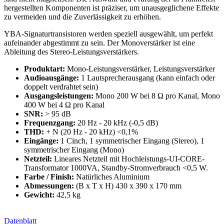
hergestellten Komponenten ist präziser, um unausgeglichene Effekte
zu vermeiden und die Zuverlässigkeit zu erhöhen.
YBA-Signaturtransistoren werden speziell ausgewählt, um perfekt
aufeinander abgestimmt zu sein. Der Monoverstärker ist eine
Ableitung des Stereo-Leistungsverstärkers.
Produktart:
Mono-Leistungsverstärker, Leistungsverstärker
Audioausgänge:
1 Lautsprecherausgang (kann einfach oder
doppelt verdrahtet sein)
Ausgangsleistungen:
Mono 200 W bei 8 Ω pro Kanal, Mono
400 W bei 4 Ω pro Kanal
SNR:
> 95 dB
Frequenzgang:
20 Hz - 20 kHz (-0,5 dB)
THD:
+ N (20 Hz - 20 kHz) <0,1%
Eingänge:
1 Cinch, 1 symmetrischer Eingang (Stereo), 1
symmetrischer Eingang (Mono)
Netzteil:
Lineares Netzteil mit Hochleistungs-UI-CORE-
Transformator 1000VA, Standby-Stromverbrauch <0,5 W.
Farbe / Finish:
Natürliches Aluminium
Abmessungen:
(B x T x H) 430 x 390 x 170 mm
Gewicht:
42,5 kg
Datenblatt